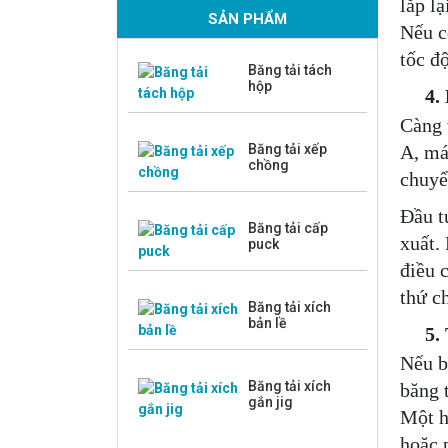
lắp l
SẢN PHẨM
Nếu c
tốc đ
Băng tải tách
hộp
4. Hệ
Càng 
Băng tải xếp
A, má
chồng
chuyể
Đầu t
Băng tải cấp
xuất.
puck
điều 
thứ c
Băng tải xích
bản lề
5. T
Nếu b
Băng tải xích
băng 
gắn jig
Một h
hoặc 