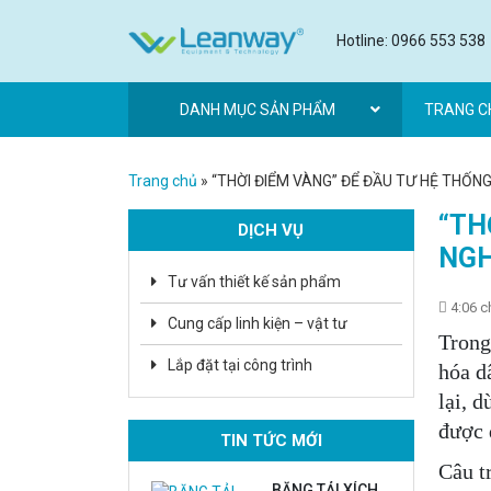
Hotline: 0966 553 538
DANH MỤC SẢN PHẨM
TRANG C
Trang chủ
»
“THỜI ĐIỂM VÀNG” ĐỂ ĐẦU TƯ HỆ THỐN
“TH
DỊCH VỤ
NGH
Tư vấn thiết kế sản phẩm
4:06 c
Cung cấp linh kiện – vật tư
Trong
Lắp đặt tại công trình
hóa d
lại, 
được 
TIN TỨC MỚI
Câu t
BĂNG TẢI XÍCH