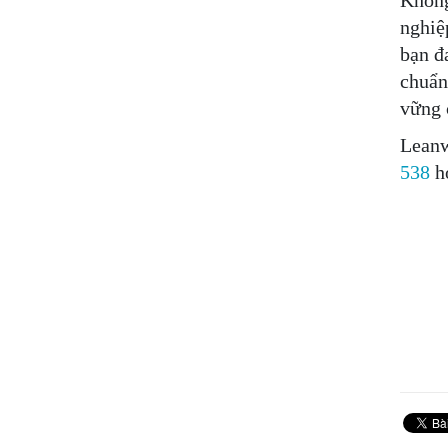
Không
nghiệ
bạn đ
chuẩn
vững 
Leanw
538
h