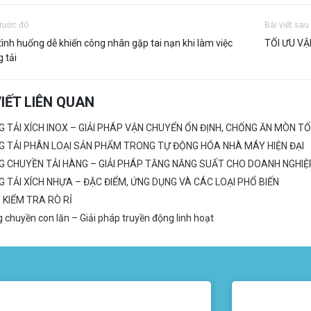
trước đó
Bài viết sau
ình huống dễ khiến công nhân gặp tai nạn khi làm việc
TỐI ƯU VẬ
g tải
VIẾT LIÊN QUAN
 TẢI XÍCH INOX – GIẢI PHÁP VẬN CHUYỂN ỔN ĐỊNH, CHỐNG ĂN MÒN TỐ
G TẢI PHÂN LOẠI SẢN PHẨM TRONG TỰ ĐỘNG HÓA NHÀ MÁY HIỆN ĐẠI
G CHUYỀN TẢI HÀNG – GIẢI PHÁP TĂNG NĂNG SUẤT CHO DOANH NGHIỆ
 TẢI XÍCH NHỰA – ĐẶC ĐIỂM, ỨNG DỤNG VÀ CÁC LOẠI PHỔ BIẾN
 KIỂM TRA RÒ RỈ
 chuyền con lăn – Giải pháp truyền động linh hoạt