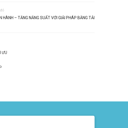
 đó
N HÀNH – TĂNG NĂNG SUẤT VỚI GIẢI PHÁP BĂNG TẢI
I ƯU
P