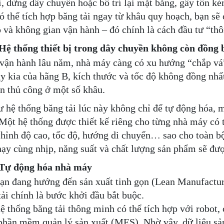
ại, dừng dây chuyền hoặc bố trí lại mặt bằng, gây tốn ké
ó thể tích hợp băng tải ngay từ khâu quy hoạch, bạn sẽ
ộ và không gian vận hành – đó chính là cách đầu tư “thô
 thống thiết bị trong dây chuyền không còn đồng 
vận hành lâu năm, nhà máy càng có xu hướng “chắp vá”
y kia của hãng B, kích thước và tốc độ không đồng nhất
n thủ công ở một số khâu.
ư hệ thống băng tải lúc này không chỉ để tự động hóa, 
 Một hệ thống được thiết kế riêng cho từng nhà máy có t
chỉnh độ cao, tốc độ, hướng di chuyển… sao cho toàn b
hạy cùng nhịp, năng suất và chất lượng sản phẩm sẽ được
ự động hóa nhà máy
ạn đang hướng đến sản xuất tinh gọn (Lean Manufacturi
tải chính là bước khởi đầu bắt buộc.
ệ thống băng tải thông minh có thể tích hợp với robot,
phần mềm quản lý sản xuất (MES). Nhờ vậy, dữ liệu sản 