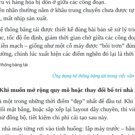
tru vì hàng hóa bị dồn ở giữa các công đoạn.
n nhân thường nằm ở khâu trung chuyển chưa được tự đ
, mất nhịp sản xuất.
ệ thống băng tải được thiết kế đúng bài bản sẽ xử lý tr
tục, tốc độ ổn định, giảm thời gian chờ giữa các công đ
liền mạch – giống như một cỗ máy được “bôi trơn” đún
ường, chính lúc xuất hiện các điểm nghẽn đó lại là thời
Ứng dụng hệ thống băng tải trong việc vậ
hi muốn mở rộng quy mô hoặc thay đổi bố trí nhà
à một trong những thời điểm “đẹp” nhất để đầu tư. Khi
đổi mặt bằng, hoặc sắp xếp lại layout dây chuyền, thì vi
ứ đồng bộ, tiết kiệm chi phí cải tạo sau này.
 nhà máy từng rơi vào tình huống: lắp máy trước – băng 