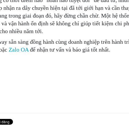
 có thời điểm nào “hoàn hảo tuyệt đối” để đầu tư, như
p nhận ra dây chuyền hiện tại đã tới giới hạn và cần tha
ang trong giai đoạn đó, hãy đừng chần chừ. Một hệ thống
 và vận hành ổn định sẽ không chỉ giúp tiết kiệm chi p
cho nhiều năm tới.
ay sẵn sàng đồng hành cùng doanh nghiệp trên hành trì
oặc
Zalo OA
để nhận tư vấn và báo giá tốt nhất.