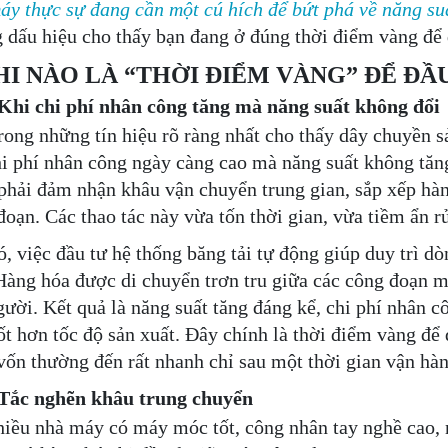
áy thực sự đang cần một cú hích để bứt phá về năng suấ
 dấu hiệu cho thấy bạn đang ở đúng thời điểm vàng để đ
KHI NÀO LÀ “THỜI ĐIỂM VÀNG” ĐỂ ĐẦ
i chi phí nhân công tăng mà năng suất không đổi
rong những tín hiệu rõ ràng nhất cho thấy dây chuyền s
hi phí nhân công ngày càng cao mà năng suất không tăn
phải đảm nhận khâu vận chuyển trung gian, sắp xếp hàn
oạn. Các thao tác này vừa tốn thời gian, vừa tiềm ẩn rủi
ó, việc đầu tư hệ thống băng tải tự động giúp duy trì dò
Hàng hóa được di chuyển trơn tru giữa các công đoạn 
gười. Kết quả là năng suất tăng đáng kể, chi phí nhân 
tốt hơn tốc độ sản xuất. Đây chính là thời điểm vàng để 
vốn thường đến rất nhanh chỉ sau một thời gian vận hàn
ắc nghẽn khâu trung chuyển
hiều nhà máy có máy móc tốt, công nhân tay nghề cao,