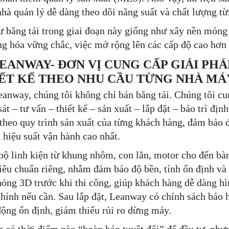
nhà quản lý dễ dàng theo dõi năng suất và chất lượng t
ư băng tải trong giai đoạn này giống như xây nền móng
ng hóa vững chắc, việc mở rộng lên các cấp độ cao hơn s
 LEANWAY- ĐƠN VỊ CUNG CẤP GIẢI PHÁ
ẾT KẾ THEO NHU CẦU TỪNG NHÀ MÁ
eanway, chúng tôi không chỉ bán băng tải. Chúng tôi cun
át – tư vấn – thiết kế – sản xuất – lắp đặt – bảo trì địn
 theo quy trình sản xuất của từng khách hàng, đảm bảo
t hiệu suất vận hành cao nhất.
bộ linh kiện từ khung nhôm, con lăn, motor cho đến bà
tiêu chuẩn riêng, nhằm đảm bảo độ bền, tính ổn định và
ỏng 3D trước khi thi công, giúp khách hàng dễ dàng hì
chỉnh nếu cần. Sau lắp đặt, Leanway có chính sách bảo h
động ổn định, giảm thiểu rủi ro dừng máy.