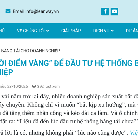
Email: info@leanway.vn
HỦ
VỀ CHÚNG TÔI
GIẢI PHÁP
DỊCH VỤ
DỰ Á
G BĂNG TẢI CHO DOANH NGHIỆP
ỜI ĐIỂM VÀNG” ĐỂ ĐẦU TƯ HỆ THỐNG
IỆP
hiều 23/10/2025
392 lượt xem
 vài năm trở lại đây, nhiều doanh nghiệp sản xuất bắt 
ây chuyền. Không chỉ vì muốn “bắt kịp xu hướng”, mà v
dù đã tăng thêm nhân công và kéo dài ca làm.
Và ở chính
đặt ra: “Liệu đã đến lúc đầu tư hệ thống băng tải chưa?
rả lời là có, nhưng không phải “lúc nào cũng được”.
Việ