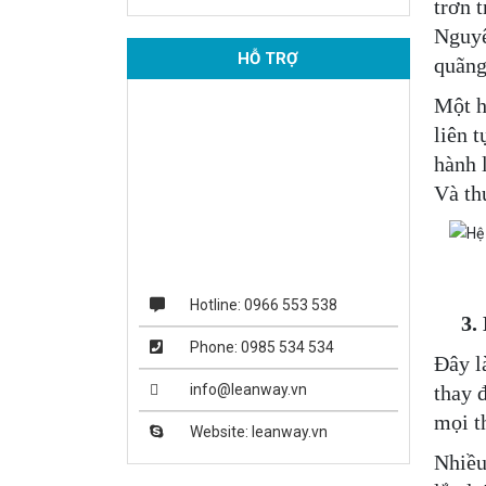
trơn 
Nguyê
HỖ TRỢ
quãng
Một h
liên 
hành 
Và th
Hotline: 0966 553 538
3. K
Phone: 0985 534 534
Đây l
info@leanway.vn
thay 
mọi th
Website: leanway.vn
Nhiều