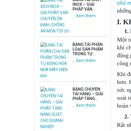
nhà m
INOX – GIẢI
PHÁP VẬN
những
CHUYỂN ỔN
…
Xem thêm
ĐỊNH, CHỐNG
I. 
ĂN MÒN TỐI ƯU
1. Kh
Một t
BĂNG TẢI PHÂN
khi c
LOẠI SẢN PHẨM
TRONG TỰ
động 
ĐỘNG HÓA NHÀ
…
Xem thêm
công đ
MÁY HIỆN ĐẠI
Khi đ
hơn. 
sức n
BĂNG CHUYỀN
TẢI HÀNG – GIẢI
soát 
PHÁP TĂNG
NĂNG SUẤT
hoàn 
…
Xem thêm
CHO DOANH
NGHIỆP
2. T
Rất n