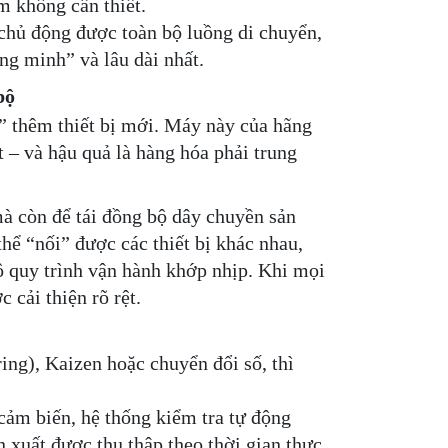
m không cần thiết.
 chủ động được toàn bộ luồng di chuyển,
ng minh” và lâu dài nhất.
bộ
 thêm thiết bị mới. Máy này của hãng
 – và hậu quả là hàng hóa phải trung
mà còn để tái đồng bộ dây chuyền sản
hể “nối” được các thiết bị khác nhau,
ộ quy trình vận hành khớp nhịp. Khi mọi
 cải thiện rõ rệt.
ng), Kaizen hoặc chuyển đổi số, thì
 cảm biến, hệ thống kiểm tra tự động
xuất được thu thập theo thời gian thực,