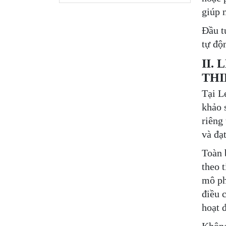
giúp 
Đầu t
tự độ
II.
THI
Tại L
khảo s
riêng
và đạ
Toàn 
theo 
mô ph
điều 
hoạt 