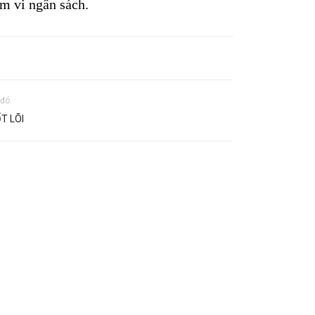
m vi ngân sách.
 đó
T LÕI