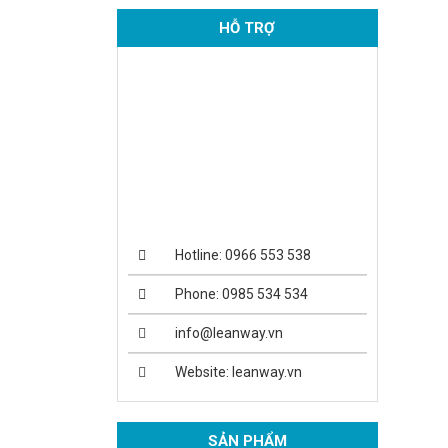
HỖ TRỢ
Hotline: 0966 553 538
Phone: 0985 534 534
info@leanway.vn
Website: leanway.vn
SẢN PHẨM