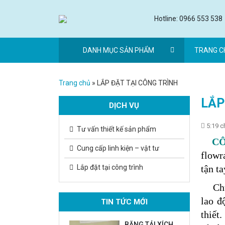
Hotline: 0966 553 538
DANH MỤC SẢN PHẨM
TRANG C
Trang chủ
»
LẮP ĐẶT TẠI CÔNG TRÌNH
LẮP
DỊCH VỤ
5:19 c
Tư vấn thiết kế sản phẩm
CÔN
Cung cấp linh kiện – vật tư
flowr
Lắp đặt tại công trình
tận t
Chúng
lao đ
TIN TỨC MỚI
thiết
BĂNG TẢI XÍCH