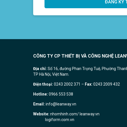
CÔNG TY CP THIẾT BỊ VÀ CÔNG NGHỆ LEA
Địa chỉ:
Số 16, đường Phan Trọng Tuệ, Phường Thanh 
TP Hà Nội, Việt Nam.
Điện thoại:
0243 2002 371 –
Fax:
0243 2009 432
Hotline:
0966 553 538
Email:
info@leanway.vn
Website:
nhomhinh.com
/
leanway.vn
logiform.com.vn