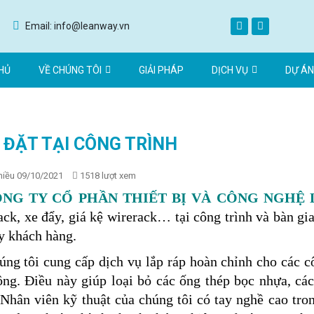
Email: info@leanway.vn
HỦ
VỀ CHÚNG TÔI
GIẢI PHÁP
DỊCH VỤ
DỰ ÁN
 ĐẶT TẠI CÔNG TRÌNH
hiều 09/10/2021
1518 lượt xem
G TY CỔ PHẦN THIẾT BỊ VÀ CÔNG NGHỆ
ack, xe đẩy, giá kệ wirerack… tại công trình và bàn g
ay khách hàng.
 tôi cung cấp dịch vụ lắp ráp hoàn chỉnh cho các côn
ộng. Điều này giúp loại bỏ các ống thép bọc nhựa, cá
. Nhân viên kỹ thuật của chúng tôi có tay nghề cao tro