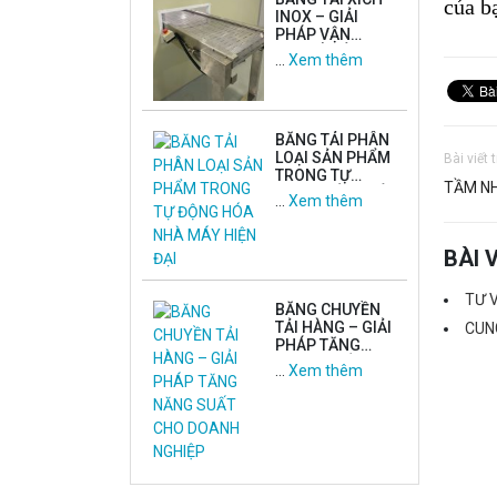
của b
INOX – GIẢI
PHÁP VẬN
CHUYỂN ỔN
…
Xem thêm
ĐỊNH, CHỐNG
ĂN MÒN TỐI ƯU
BĂNG TẢI PHÂN
LOẠI SẢN PHẨM
Bài viết 
TRONG TỰ
TẦM NH
ĐỘNG HÓA NHÀ
…
Xem thêm
MÁY HIỆN ĐẠI
BÀI 
TƯ 
BĂNG CHUYỀN
TẢI HÀNG – GIẢI
CUNG
PHÁP TĂNG
NĂNG SUẤT
…
Xem thêm
CHO DOANH
NGHIỆP