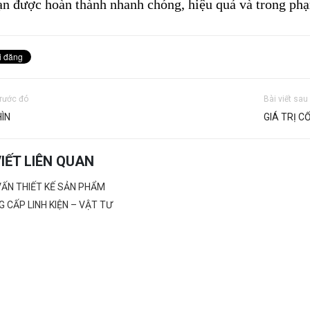
ạn được hoàn thành nhanh chóng, hiệu quả và trong phạ
trước đó
Bài viết sau
ÌN
GIÁ TRỊ CỐ
VIẾT LIÊN QUAN
VẤN THIẾT KẾ SẢN PHẨM
 CẤP LINH KIỆN – VẬT TƯ