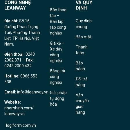
CÔNG NGHỆ
VÀ QUY
LEANWAY
ĐỊNH
Bàn thao
tác
–
Địa chỉ:
Số 16,
Quy định
B
àn lắp
đường Phan Trọng
chung
ráp công
Tuệ, Phường Thanh
nghiệp
Bảo mật
Liệt, TP Hà Nội, Việt
Giá kệ –
Nam.
Thanh
Xe đẩy
toán
Điện thoại:
0243
công
2002 371 –
Fax:
nghiệp
Bảo
0243 2009 432
hành
Băng tải
Hotline:
0966 553
công
Đổi trả
538
nghiệp
hàng
Email:
info@leanway.vn
Giải pháp
Vận
tự động
chuyển
Website:
hóa
giao
nhomhinh.com
/
hàng
leanway.vn
logiform.com.vn